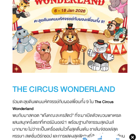
THE CIRCUS WONDERLAND
ร่วมตะลุยดินแดนมหัศจรรย์กับผองเพื่อนทั้ง 9 ใน
The Circus
Wonderland
พบกับมาสคอต “แก๊งคณะละครสัตว์” ที่จะมาเปิดตัวขบวนพาเหรด
แสนสนุกครั้งแรกที่เทอร์มินอล21 พร้อมฐานกิจกรรมสุดมันส์
มากมาย ไม่ว่าจะเป็นเครื่องเล่นไวกิ้งสุดตื่นเต้น ชาเล้นจ์ฮอลล์สุด
หรรษา
สเตชั่นเวิร์กชอป และการแสดงสุดพิเศษที่สับเปลี่ยนหมุนเวียน