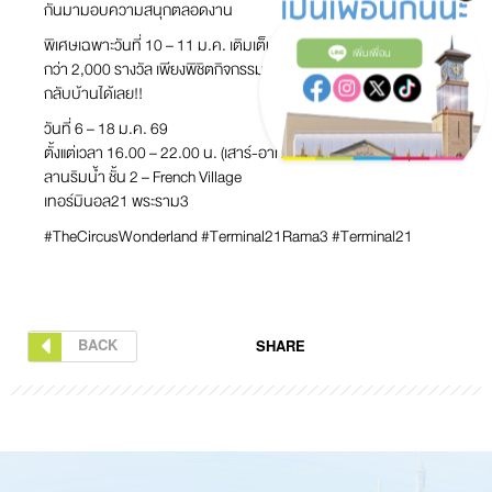
กันมามอบความสนุกตลอดงาน
พิเศษเฉพาะวันที่ 10 – 11 ม.ค. เติมเต็มสุขในวันเด็กด้วยของขวัญ
เพิ่มเพื่อน
กว่า 2,000 รางวัล เพียงพิชิตกิจกรรมภายในงาน รับของขวัญวันเด็ก
กลับบ้านได้เลย!!
วันที่ 6 – 18 ม.ค. 69
ตั้งแต่เวลา 16.00 – 22.00 น. (เสาร์-อาทิตย์ 10 โมง เป็นต้นไป)
ลานริมน้ำ ชั้น 2 – French Village
เทอร์มินอล21 พระราม3
#TheCircusWonderland #Terminal21Rama3 #Terminal21
BACK
SHARE