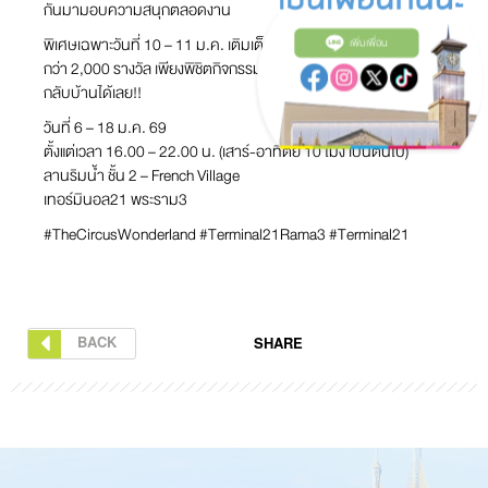
กันมามอบความสนุกตลอดงาน
พิเศษเฉพาะวันที่ 10 – 11 ม.ค. เติมเต็มสุขในวันเด็กด้วยของขวัญ
เพิ่มเพื่อน
กว่า 2,000 รางวัล เพียงพิชิตกิจกรรมภายในงาน รับของขวัญวันเด็ก
กลับบ้านได้เลย!!
วันที่ 6 – 18 ม.ค. 69
ตั้งแต่เวลา 16.00 – 22.00 น. (เสาร์-อาทิตย์ 10 โมง เป็นต้นไป)
ลานริมน้ำ ชั้น 2 – French Village
เทอร์มินอล21 พระราม3
#TheCircusWonderland #Terminal21Rama3 #Terminal21
BACK
SHARE