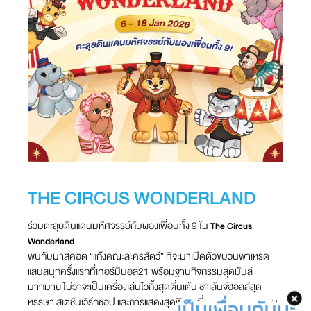
THE CIRCUS WONDERLAND
ร่วมตะลุยดินแดนมหัศจรรย์กับผองเพื่อนทั้ง 9 ใน
The Circus
Wonderland
พบกับมาสคอต “แก๊งคณะละครสัตว์” ที่จะมาเปิดตัวขบวนพาเหรด
แสนสนุกครั้งแรกที่เทอร์มินอล21 พร้อมฐานกิจกรรมสุดมันส์
มากมาย ไม่ว่าจะเป็นเครื่องเล่นไวกิ้งสุดตื่นเต้น ชาเล้นจ์ฮอลล์สุด
หรรษา
สเตชั่นเวิร์กชอป และการแสดงสุดพิเศษที่สับเปลี่ยนหมุนเวียน