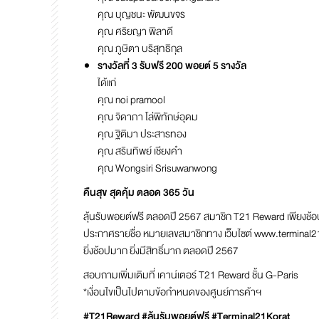
คุณ บุญชนะ พัฒนขจร
คุณ ศริยญา พิลาดี
คุณ ภูษิตา บริสุทธิกุล
รางวัลที่ 3 รับฟรี 200 พอยต์ 5 รางวัล
ได้แก่
คุณ noi pramool
คุณ จิดาภา โล่พิทักษ์อุดม
คุณ ฐิติมา ประสารทอง
คุณ สรินทิพย์ เชียงคำ
คุณ Wongsiri Srisuwanwong
คืนสุข สุดคุ้ม ตลอด 365 วัน
ลุ้นรับพอยต์ฟรี ตลอดปี 2567 สมาชิก T21 Reward เพียงช้อปในศ
ประกาศรายชื่อ หมายเลขสมาชิกทาง เว็บไซต์
www.terminal21
ยิ่งช้อปมาก ยิ่งมีสิทธิ์มาก ตลอดปี 2567
สอบถามเพิ่มเติมที่ เคาน์เตอร์ T21 Reward ชั้น G-Paris
*เงื่อนไขเป็นไปตามข้อกำหนดของศูนย์การค้าฯ
#T21Reward #ลุ้นรับพอยต์ฟรี #Terminal21Korat