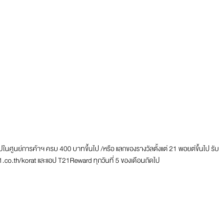
ูนย์การค้าฯ ครบ 400 บาทขึ้นไป /หรือ แลกของรางวัลตั้งแต่ 21 พอยต์ขึ้นไป รับสิทธ
.co.th/korat
และแอป T21Reward ทุกวันที่ 5 ของเดือนถัดไป