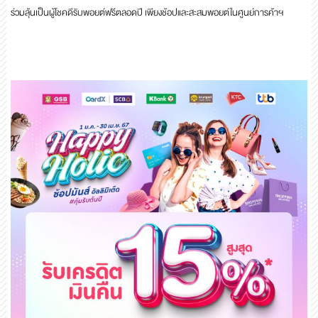
ร่วมลุ้นเป็นผู้โชคดีรับพอยต์ฟรีตลอดปี เพียงช้อปและสะสมพอยต์ในศูนย์การค้าฯ