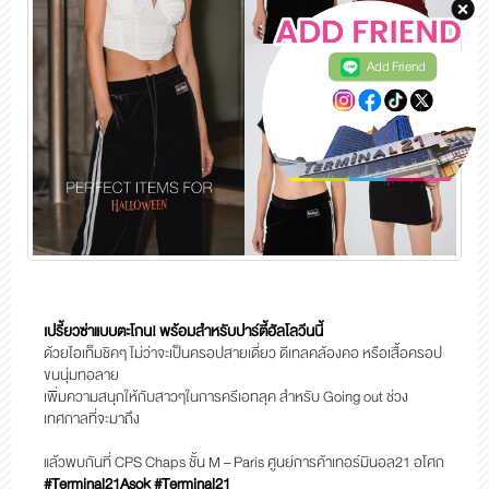
Add Friend
เปรี้ยวซ่าแบบตะโกน! พร้อมสำหรับปาร์ตี้ฮัลโลวีนนี้
ด้วยไอเท็มชิคๆ ไม่ว่าจะเป็นครอปสายเดี่ยว ดีเทลคล้องคอ หรือเสื้อครอป
ขนนุ่มทอลาย
เพิ่มความสนุกให้กับสาวๆในการครีเอทลุค สำหรับ Going out ช่วง
เทศกาลที่จะมาถึง
แล้วพบกันที่ CPS Chaps ชั้น M – Paris ศูนย์การค้าเทอร์มินอล21 อโศก
#Terminal21Asok #Terminal21