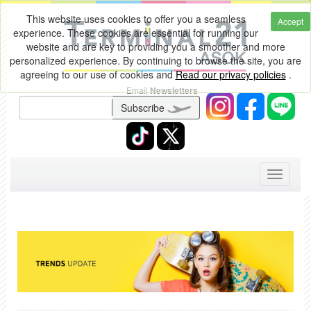
This website uses cookies to offer you a seamless
Accept
experience. These cookies are essential for running our
website and are key to providing you a smoother and more
personalized experience. By continuing to browse the site, you are
agreeing to our use of cookies and
Read our privacy policies
.
Email
Newsletters
Subscribe
Toggle
navigati