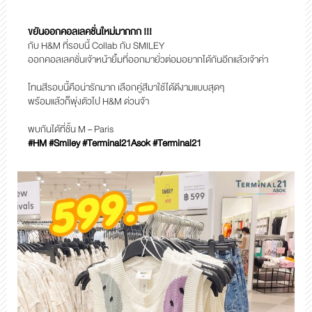
ขยันออกคอลเลคชั่นใหม่มากกก !!!
กับ H&M ที่รอบนี้ Collab กับ SMILEY
ออกคอลเลคชั่นเจ้าหน้ายิ้มที่ออกมายั่วต่อมอยากได้กันอีกแล้วเจ้าค่า
โทนสีรอบนี้คือน่ารักมาก เลือกคู่สีมาใช้ได้ดีงามแบบสุดๆ
พร้อมแล้วก็พุ่งตัวไป H&M ด่วนจ้า
พบกันได้ที่ชั้น M – Paris
#HM #Smiley #Terminal21Asok #Terminal21