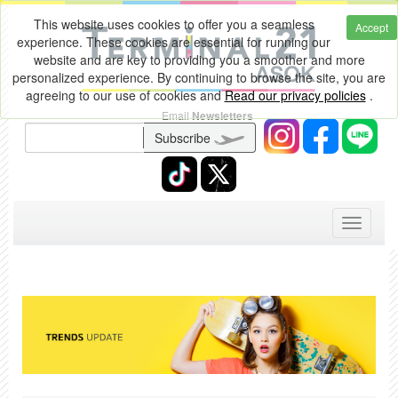
This website uses cookies to offer you a seamless
Accept
experience. These cookies are essential for running our
website and are key to providing you a smoother and more
personalized experience. By continuing to browse the site, you are
agreeing to our use of cookies and
Read our privacy policies
.
Email
Newsletters
Subscribe
Toggle
navigati