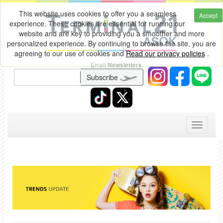
This website uses cookies to offer you a seamless
Accept
experience. These cookies are essential for running our
website and are key to providing you a smoother and more
personalized experience. By continuing to browse the site, you are
agreeing to our use of cookies and
Read our privacy policies
.
Email
Newsletters
Subscribe
Toggle
navigati