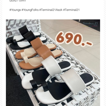
นอล21 อโศก
#Youngs #YoungFolks #Terminal21Asok #Terminal21