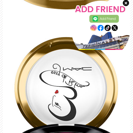
Add Friend