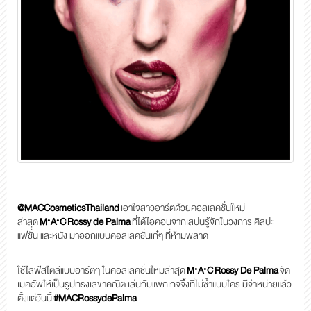
@MACCosmeticsThailand
เอาใจสาวอาร์ตด้วยคอลเลคชั่นใหม่
ล่าสุด
M∙A∙C Rossy de Palma
ที่ได้ไอคอนจากเสปนรู้จักในวงการ ศิลปะ
แฟชั่น
และหนัง มาออกแบบคอลเลคชั่นเก๋ๆ ที่ห้ามพลาด
ใช้ไลฟ์สไตล์แบบอาร์ตๆ ในคอลเลคชั่นใหมล่าสุด
M∙A∙C Rossy De Palma
จัด
เมคอัพให้เป็นรูปทรงเลขาคณิต
เล่นกับแพกเกจจิ้งที่ไม่ซ้ำแบบใคร มีจำหน่ายแล้ว
ตั้งแต่วันนี้
#MACRossydePalma