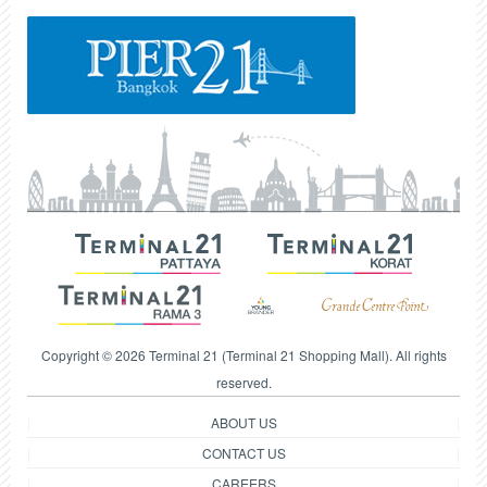
Copyright © 2026 Terminal 21 (Terminal 21 Shopping Mall). All rights
reserved.
ABOUT US
CONTACT US
CAREERS