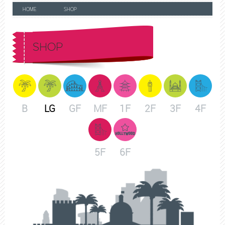
HOME
SHOP
SHOP
B
LG
GF
MF
1F
2F
3F
4F
5F
6F