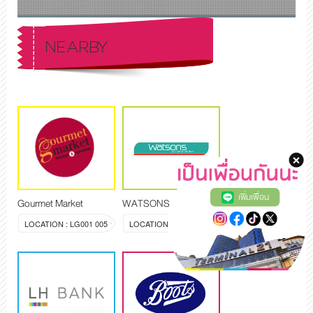
NEARBY
เพิ่มเพื่อน
Gourmet Market
WATSONS
LOCATION : LG001 005
LOCATION : LG006 007