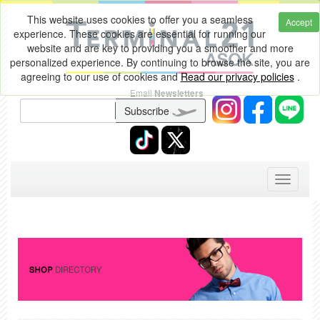
This website uses cookies to offer you a seamless
Accept
experience. These cookies are essential for running our
website and are key to providing you a smoother and more
personalized experience. By continuing to browse the site, you are
agreeing to our use of cookies and
Read our privacy policies
.
Email
Newsletters
Subscribe
Toggle
navigati