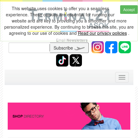
This website uses cookies to offer you a seamless
Accept
experience. These cookies are essential for running our
website and are key to providing you a smoother and more
personalized experience. By continuing to browse the site, you are
agreeing to our use of cookies and
Read our privacy policies
.
Email
Newsletters
Subscribe
Toggle
navigati