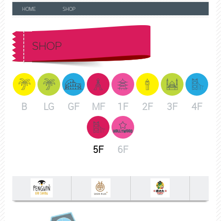
HOME
SHOP
SHOP
B
LG
GF
MF
1F
2F
3F
4F
5F
6F