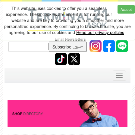
This website uses cookies to offer you a seamless
Accept
experience. These cookies are essential for running our
website and are key to providing you a smoother and more
personalized experience. By continuing to browse the site, you are
agreeing to our use of cookies and
Read our privacy policies
.
Email
Newsletters
Subscribe
Toggle
navigati