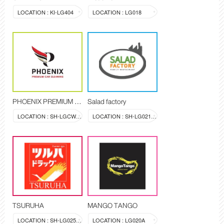
LOCATION : KI-LG404
LOCATION : LG018
PHOENIX PREMIUM CAR CLEANING
Salad factory
LOCATION : SH-LGCW-LG-01
LOCATION : SH-LG021-LG022
TSURUHA
MANGO TANGO
LOCATION : SH-LG025-028
LOCATION : LG020A