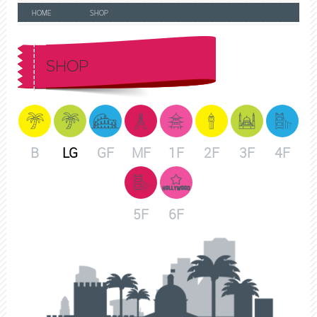
HOME
SHOP
SHOP
B
LG
GF
MF
1F
2F
3F
4F
5F
6F