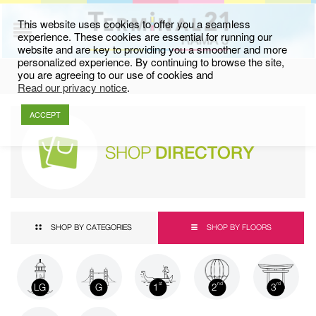
This website uses cookies to offer you a seamless
experience. These cookies are essential for running our
website and are key to providing you a smoother and more
personalized experience. By continuing to browse the site,
you are agreeing to our use of cookies and
Read our privacy notice
.
ACCEPT
SHOP
DIRECTORY
SHOP BY CATEGORIES
SHOP BY FLOORS
LG
G
1
2
3
st
nd
rd