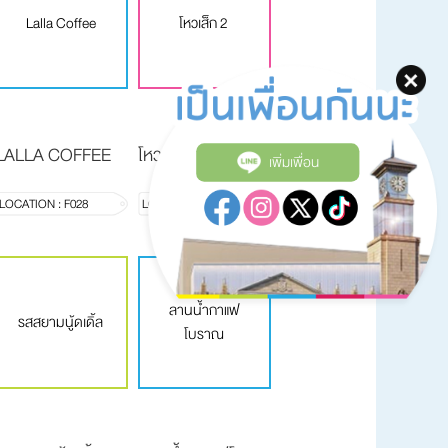
Lalla Coffee
โหวเส็ก 2
LALLA COFFEE
โหวเส็ก 2
เพิ่มเพื่อน
LOCATION : F028
LOCATION : F013
ลานน้ำกาแฟ
รสสยามนู้ดเดิ้ล
โบราณ