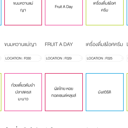
ขนมหวานแม่
เครื่องดื่ม&ไอศ
Fruit A Day
ญา
ครีม
ขนมหวานแม่ญา
FRUIT A DAY
เครื่องดื่ม&ไอศครีม
LOCATION : F030
LOCATION : F029
LOCATION : F025
ก๋วยเตี๋ยวต้มยำ
ผัดไทย หอย
ปลาสดรส
มังสวิรัติ
ทอดเซนต์หลุยส์
มะนาว