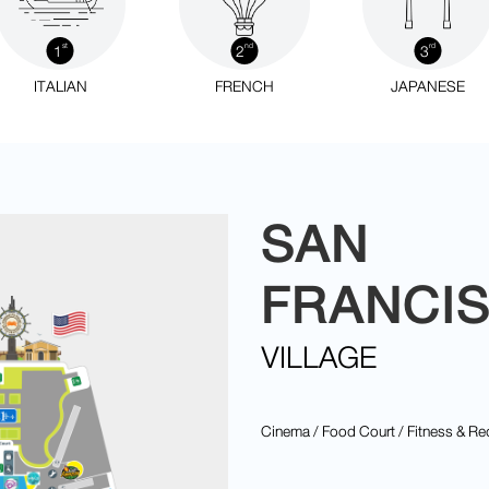
1
2
3
st
nd
rd
ITALIAN
FRENCH
JAPANESE
SAN
FRANCI
VILLAGE
Cinema / Food Court / Fitness & Re