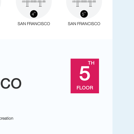
4
5
th
th
SAN FRANCISCO
SAN FRANCISCO
5
TH
SCO
FLOOR
creation