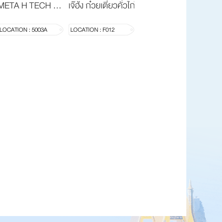
META H TECH GYM
เจ๊ฮ้ง ก๋วยเตี๋ยวคั่วไก่วรจักร
(PROJECT H MUAY-THAI GYM)
LOCATION : 5003A
LOCATION : F012
ู