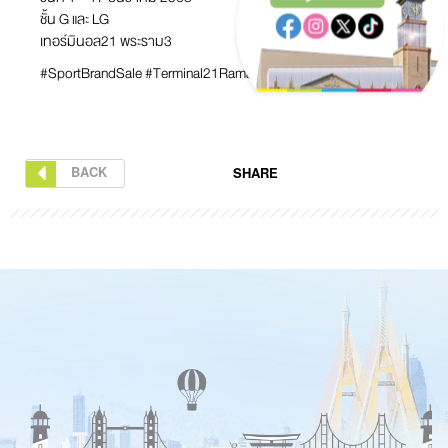
ชั้น G และ LG
เทอร์มินอล21 พระราม3
#SportBrandSale #Terminal21Rama3 #Terminal21
BACK
SHARE