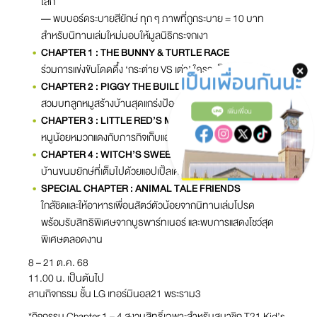
โลก
— พบบอร์ดระบายสียักษ์ ทุก ๆ ภาพที่ถูกระบาย = 10 บาท
สำหรับนิทานเล่มใหม่มอบให้มูลนิธิกระจกเงา
CHAPTER 1 : THE BUNNY & TURTLE RACE
ร่วมการแข่งขันโดดดึ๋ง ‘กระต่าย VS เต่า’ ใครจะเป็นแชมป์
CHAPTER 2 : PIGGY THE BUILDER
สวมบทลูกหมูสร้างบ้านสุดแกร่งป้องกันเจ้าหมาป่า
เพิ่มเพื่อน
CHAPTER 3 : LITTLE RED’S MAZE QUEST
หนูน้อยหมวกแดงกับภารกิจเก็บแอปเปิ้ลในเขาวงกต
CHAPTER 4 : WITCH’S SWEET HOUSE
บ้านขนมยักษ์ที่เต็มไปด้วยแอปเปิ้ลเคลือบช็อกโกแลตให้ได้ลิ้มลอง
SPECIAL CHAPTER : ANIMAL TALE FRIENDS
ใกล้ชิดและให้อาหารเพื่อนสัตว์ตัวน้อยจากนิทานเล่มโปรด
พร้อมรับสิทธิพิเศษจากบูธพาร์ทเนอร์ และพบการแสดงโชว์สุด
พิเศษตลอดงาน
8 – 21 ต.ค. 68
11.00 น. เป็นต้นไป
ลานกิจกรรม ชั้น LG เทอร์มินอล21 พระราม3
*กิจกรรม Chapter 1 – 4 สงวนสิทธิ์เฉพาะสำหรับสมาชิก T21 Kid’s