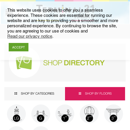
This website uses cookies to offer you a seamless
experience. These cookies are essential for running our
website and are key to providing you a smoother and more
personalized experience. By continuing to browse the site,
you are agreeing to our use of cookies and
Read our privacy notice
.
ACCEPT
SHOP
DIRECTORY
SHOP BY CATEGORIES
SHOP BY FLOORS
LG
G
1
2
3
st
nd
rd