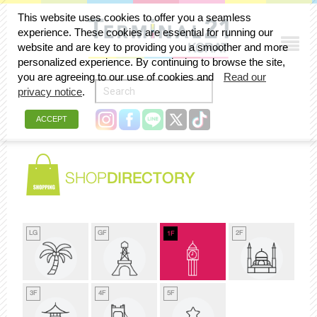
This website uses cookies to offer you a seamless
experience. These cookies are essential for running our
website and are key to providing you a smoother and more
personalized experience. By continuing to browse the site,
you are agreeing to our use of cookies and
Read our
privacy notice
.
ACCEPT
SHOP
DIRECTORY
LG
GF
2F
1F
3F
4F
5F