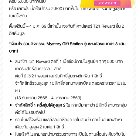
ครบ 5,000 บาทขึ้นไป
PROMOTION
หรือ แลกฟรี เมื่อช้อปครบ 2,500 บาทขึ้นไป +99 พอยต์ *รวมได้สูงสุด 5
ใบเสร็จ/วัน
ตั้งแต่วันนี้ – 4 ม.ค. 69 นี้เท่านั้น เจอกันที่เคาน์เตอร์ T21 Reward ชั้น 2
อีสตันบูล
*เงื่อนไข ร่วมกิจกรรม Mystery Gift Station ลุ้นรางวัลรวมกว่า 3 แสน
บาท!
สมาชิก T21 Reward ต่อที่ 1 เมื่อช้อปภายในศูนย์ฯ ทุกๆ 500 บาท
แลกรับสิทธิ์สุ่มรางวัล 1 สิทธิ์
ต่อที่ 2 ใช้ 21 พอยต์ แลกรับสิทธิ์สุ่มรางวัลเพิ่ม 1 สิทธิ์
จำกัดสิทธิ์รวมสูงสุด 10 สิทธิ์ต่อหมายเลขบัตร ตลอดระยะเวลาโปรโม
ชั่น
(13 ธันวาคม 2568 – 4 มกราคม 2569)
จำกัดสิทธิ์ 1 ครั้งสุ่มได้สูงสุด 2 ใบ
หากมีมากกว่า 2 สิทธิ์ สามารถสุ่ม
ต่อได้ในรอบถัดไป
รวมใบเสร็จพร้อมเซลล์สลิปที่ช้อปภายในศูนย์ฯ ภายในวันและสาขา
เดียวกัน สูงสุด 2 ใบต่อ 1 สิทธิ์
ใบเสร็จที่ไม่สามารถนำมาร่วมรายการ เป็นไปตามเงื่อนไขเดียวกับ ใบ