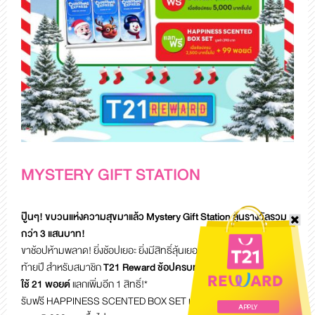
MYSTERY GIFT STATION
ปู๊นๆ! ขบวนแห่งความสุขมาแล้ว Mystery Gift Station ลุ้นรางวัลรวม
กว่า 3 แสนบาท!
ขาช้อปห้ามพลาด! ยิ่งช้อปเยอะ ยิ่งมีสิทธิ์ลุ้นเยอะ กับกิจกรรมสุดพิเศษส่ง
ท้ายปี
สำหรับสมาชิก
T21 Reward ช้อปครบทุกๆ 500.-
รับ 1 สิทธิ์ลุ้น!
ใช้ 21 พอยต์
แลกเพิ่มอีก 1 สิทธิ์!*
รับฟรี HAPPINESS SCENTED BOX SET มูลค่า 390 บาท เมื่อช้อป
APPLY