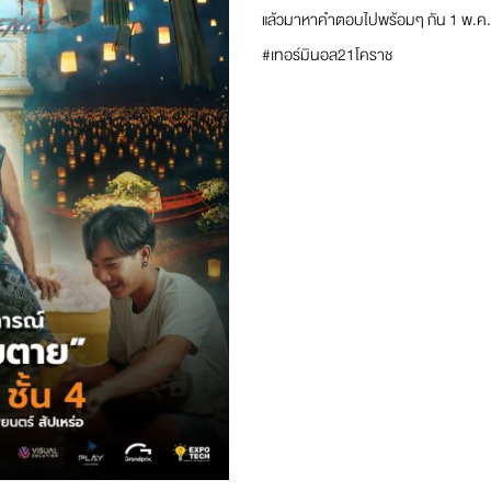
แล้วมาหาคำตอบไปพร้อมๆ กัน 1 พ.ค.- 31
#เทอร์มินอล21โคราช