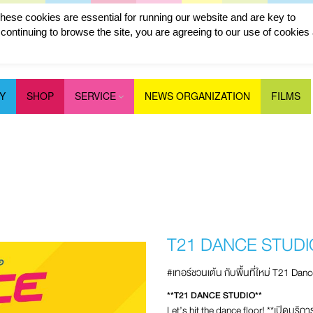
ese cookies are essential for running our website and are key to
ontinuing to browse the site, you are agreeing to our use of cookies
Y
SHOP
SERVICE
NEWS ORGANIZATION
FILMS
T21 DANCE STUDI
#เทอร์ชวนเต้น กับพื้นที่ใหม่ T21 Danc
**T21 DANCE STUDIO**
Let’s hit the dance floor! **เปิดบริก