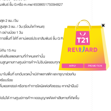
มพันธ์ ชั้น G หรือ
m.me/450865175094827
งสุด 2 ชม./วัน
สุด 3 ชม. / วัน (เงื่อนไขกำหนด)
้า อย่างน้อย 1 วัน
ารพื้นที่ ได้ที่ เคาน์เตอร์ประชาสัมพันธ์ ชั้น G PARIS ก่อนเข้า
ม่เกิน 15 คน
ังเสียงเพลงตามที่กำหนดเท่านั้น
ย์สินสูญหายทางศูนย์การค้าฯ ไม่รับผิดชอบทุกกรณี (กระจก
APPLY
PROMOTION
มมาในพื้นที่ ยกเว้นขวดน้ำเปล่าพลาสติก และกรุณาช่วยกัน
เรียบร้อย
่ ดื่มแอลกฮอล์ หรือกระทำการใดผิดต่อศีลธรรม หากฝ่าฝืนมี
อไม่ได้ ทางศูนย์การค้าฯ ขออนุญาตคิดค่าเสียหายที่เกิดขึ้น