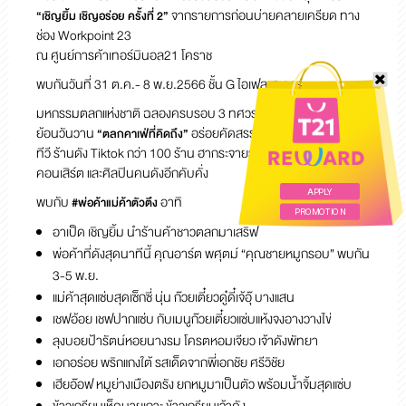
จากรายการก่อนบ่ายคลายเครียด ทาง
“เชิญยิ้ม เชิญอร่อย ครั้งที่ 2”
ช่อง Workpoint 23
ณ ศูนย์การค้าเทอร์มินอล21 โคราช
พบกันวันที่ 31 ต.ค.- 8 พ.ย.2566 ชั้น G ไอเฟล สแควร์
มหกรรมตลกแห่งชาติ ฉลองครบรอบ 3 ทศวรรษ บันเทิง สุดยิ่งใหญ่
ย้อนวันวาน
อร่อยคัดสรร!! ร้านเด็ดจากรายการ
“ตลกคาเฟ่ที่คิดถึง”
ทีวี ร้านดัง Tiktok กว่า 100 ร้าน
ฮากระจายรวมตลก ทั่วฟ้าเมืองไทย
คอนเสิร์ต และศิลปินคนดังอีกคับคั่ง
APPLY
พบกับ
อาทิ
#พ่อค้าแม่ค้าตัวตึง
PROMOTION
อาเป็ด เชิญยิ้ม นำร้านค้าชาวตลกมาเสริฟ
พ่อค้าที่ดังสุดนาทีนี้ คุณอาร์ต พศุตม์ “คุณชายหมูกรอบ” พบกัน
3-5 พ.ย.
แม่ค้าสุดแซ่บสุดเซ็กซี่ นุ่น ก๊วยเตี๋ยวดู๋ดี๋เจ้อุ๊ บางแสน
เชฟอ้อย เชฟปากแซ่บ กับเมนูก๊วยเตี๋ยวแซ่บแห้งจงอางวางไข่
ลุงบอยป้ารัตน์หอยนางรม โครตหอมเจียว เจ้าดังพัทยา
เอกอร่อย พริกแกงใต้ รสเด็ดจากพี่เอกชัย ศรีวิชัย
เฮียอ๊อฟ หมูย่างเมืองตรัง ยกหมูมาเป็นตัว พร้อมน้ำจิ้มสุดแซ่บ