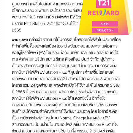
ศูนย์การค้าแฟชั่นไอส์แลนด์ เดอะพรอมานาด เทอร์มินอล21 สาขา
อโศก พระราม 3 พัทยา และโคราช รวมทั้งสิ้น 24 จุดจ่าย ถือเป็นการ
ขยายการให้บริการสถานีชาร์จไฟฟ้า EV Station PluZ นอกสถานี
บริการ PTT Station และคาดว่าจะเริ่มใช้งานได้ในไตรมาส 3 ของปี
APPLY
2565
PROMOTION
กล่าวว่า จากแนวโน้มการเติบโตของรถไฟฟ้าในประเทศไทย
นายชุมพล
ที่กำลังเพิ่มขึ้นอย่างต่อเนื่อง โออาร์ พร้อมตอบสนองความต้องการ
ของผู้ใช้รถไฟฟ้า (EV) โดยร่วมมือกับบริษัท แอล เอช มอลล์ แอนด์ โฮ
เทล จำกัด และ บริษัท สยาม รีเทล ดีเวลล็อปเม้นท์ จำกัด ผู้นำทาง
ด้านอุตสาหกรรมศูนย์การค้าระดับประเทศ ในการขยายการติดตั้ง
สถานีชาร์จไฟฟ้า EV Station PluZ ที่ศูนย์การค้าแฟชั่นไอส์แลนด์
เดอะพรอมานาด และเทอร์มินอล21 สาขาอโศก พระราม 3 พัทยา และ
โคราช รวม 24 จุดจ่าย และคาดว่าจะเปิดให้ใช้งานได้ในไตรมาส 3 ของ
ปี 2565 นี้ จะช่วยอำนวยความสะดวกให้ผู้ใช้รถไฟฟ้าสามารถเข้าถึง
สถานีชาร์จไฟฟ้า EV Statoin PluZ ได้สะดวกยิ่งขึ้น อีกทั้งยัง
สอดคล้องกับไลฟ์สไตล์ของผู้บริโภคที่นิยมมาใช้บริการที่ห้างสรรพ
สินค้าและให้ความสำคัญกับการใช้พลังงานสะอาด โดย โออาร์ จะติด
ตั้งสถานีชาร์จไฟฟ้าในรูปแบบ Normal Charge โดยผู้ใช้รถ EV
สามารถลงทะเบียนผ่านโมบายแอปพลิเคชั่น ‘EV Station PluZ’ ที่จะ
ช่วยอำนวยความสะดวกในการใช้งาน ทั้งการจองเข้าชาร์จ ชำระเงิน