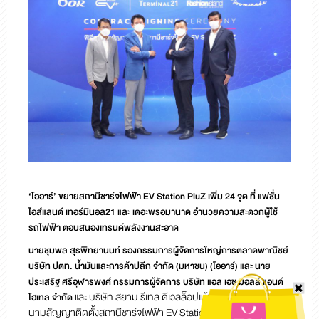
‘โออาร์’ ขยายสถานีชาร์จไฟฟ้า EV Station PluZ เพิ่ม 24 จุด ที่ แฟชั่น
ไอส์แลนด์ เทอร์มินอล21 และ เดอะพรอมานาด อำนวยความสะดวกผู้ใช้
รถไฟฟ้า ตอบสนองเทรนด์พลังงานสะอาด
นายชุมพล สุรพิทยานนท์ รองกรรมการผู้จัดการใหญ่การตลาดพาณิชย์
บริษัท ปตท. น้ำมันและการค้าปลีก จำกัด (มหาชน) (โออาร์) และ นาย
ประเสริฐ ศรีอุฬารพงศ์ กรรมการผู้จัดการ บริษัท แอล เอช มอลล์ แอนด์
และ บริษัท สยาม รีเทล ดีเวลล็อปเม้นท์ จำกัด ร่วมพิธีลง
โฮเทล จำกัด
นามสัญญาติดตั้งสถานีชาร์จไฟฟ้า EV Station PluZ ในพื้นที่