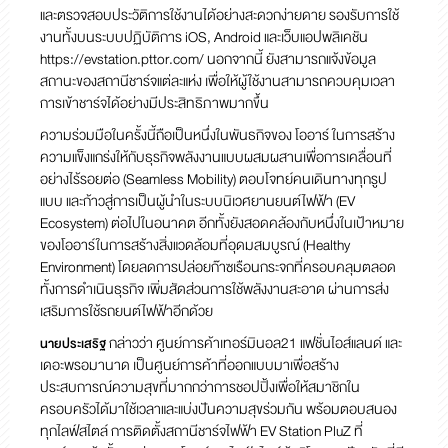
และตรวจสอบประวัติการใช้งานได้อย่างสะดวกง่ายดาย รองรับการใช้
งานทั้งบนระบบปฏิบัติการ iOS, Android และเว็บแอปพลิเคชัน
https://evstation.pttor.com/
นอกจากนี้ ยังสามารถแจ้งข้อมูล
สถานะของสถานีชาร์จแต่ละแห่ง เพื่อให้ผู้ใช้งานสามารถควบคุมเวลา
การเข้าชาร์จได้อย่างมีประสิทธิภาพมากขึ้น
ความร่วมมือในครั้งนี้ถือเป็นหนึ่งในพันธกิจของ โออาร์ ในการสร้าง
ความแข็งแกร่งให้กับธุรกิจพลังงานแบบผสมผสานเพื่อการเคลื่อนที่
อย่างไร้รอยต่อ (Seamless Mobility) ตอบโจทย์คนเดินทางทุกรูป
แบบ และก้าวสู่การเป็นผู้นำในระบบนิเวศยานยนต์ไฟฟ้า (EV
Ecosystem) ต่อไปในอนาคต อีกทั้งยังสอดคล้องกับหนึ่งในเป้าหมาย
ของโออาร์ในการสร้างสิ่งแวดล้อมที่อุดมสมบูรณ์ (Healthy
Environment) โดยลดการปล่อยก๊าซเรือนกระจกที่ครอบคลุมตลอด
ทั้งการดำเนินธุรกิจ เพิ่มสัดส่วนการใช้พลังงานสะอาด ผ่านการส่ง
เสริมการใช้รถยนต์ไฟฟ้าอีกด้วย
กล่าวว่า ศูนย์การค้าเทอร์มินอล21 แฟชั่นไอส์แลนด์ และ
นายประเสริฐ
เดอะพรอมานาด เป็นศูนย์การค้าที่ออกแบบมาเพื่อสร้าง
ประสบการณ์ความสุขที่มากกว่าการชอปปิ้งเพื่อให้สมาชิกใน
ครอบครัวได้มาใช้เวลาและแบ่งปันความสุขร่วมกัน พร้อมตอบสนอง
ทุกไลฟ์สไตล์ การติดตั้งสถานีชาร์จไฟฟ้า EV Station PluZ ที่