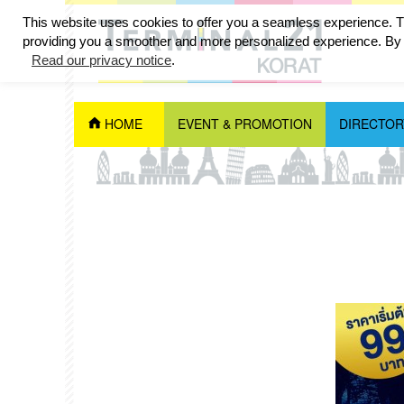
This website uses cookies to offer you a seamless experience. Th
providing you a smoother and more personalized experience. By c
JULY 2025
Read our privacy notice
.
HOME
EVENT & PROMOTION
DIRECTOR