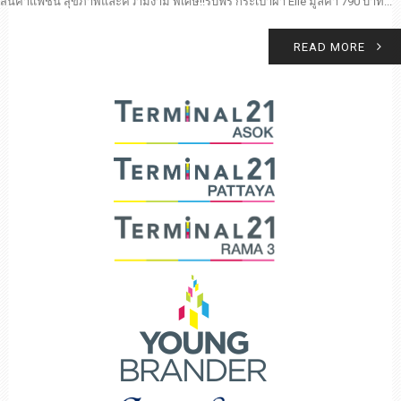
สินค้าแฟชั่น สุขภาพและความงาม พิเศษ!!รับฟรี กระเป๋าผ้า Elle มูลค่า 790 บาท...
READ MORE