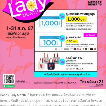
Happy Lady Month เสิร์ฟความสุข ต้อนรับตลอดเดือนสิงหาคม สมาชิก T21
Reward รับฟรีคูปองส่วนลดสูงสุด 1,000 บาท เมื่อช้อปครบตามเงื่อนไข ในหมวด