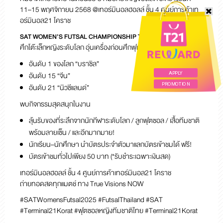
11–15 พฤศจิกายน 2568
@เทอร์มินอลฮอลล์ ชั้น 4 ศูนย์การค้าเท
อร์มินอล21 โคราช
SAT WOMEN’S FUTSAL CHAMPIONSHIP THAILAND 2025
ศึกโต๊ะเล็กหญิงระดับโลก อุ่นเครื่องก่อนศึกฟุตซอลหญิงชิงแชมป์โลก
อันดับ 1 ของโลก “บราซิล”
อันดับ 15 “จีน”
APPLY
PROMOTION
อันดับ 21 “นิวซีแลนด์”
พบกิจกรรมสุดสนุกในงาน
ลุ้นรับของที่ระลึกจากนักกีฬาระดับโลก / ลูกฟุตซอล / เสื้อทีมชาติ
พร้อมลายเซ็น / และอีกมากมาย!
นักเรียน–นักศึกษา นำบัตรประจำตัวมาแลกบัตรเข้าชมได้ ฟรี!
บัตรเข้าชมทั่วไปเพียง 50 บาท (*รับชำระเฉพาะเงินสด)
เทอร์มินอลฮอลล์ ชั้น 4 ศูนย์การค้าเทอร์มินอล21 โคราช
ถ่ายทอดสดทุกแมตช์ ทาง True Visions NOW
#SATWomensFutsal2025 #FutsalThailand #SAT
#Terminal21Korat #ฟุตซอลหญิงทีมชาติไทย #Terminal21Korat