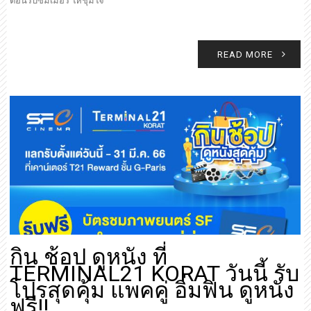
ต้อนรับซัมเมอร์ ให้ชุ่มใจ
READ MORE
กิน ช้อป ดูหนัง ที่
TERMINAL21 KORAT วันนี้ รับ
โปรสุดคุ้ม แพคคู่ อิ่มฟิน ดูหนัง
ฟรี!!