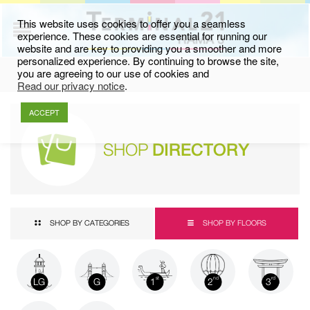
This website uses cookies to offer you a seamless
experience. These cookies are essential for running our
website and are key to providing you a smoother and more
personalized experience. By continuing to browse the site,
you are agreeing to our use of cookies and
Read our privacy notice
.
ACCEPT
SHOP
DIRECTORY
SHOP BY CATEGORIES
SHOP BY FLOORS
LG
G
1
2
3
st
nd
rd