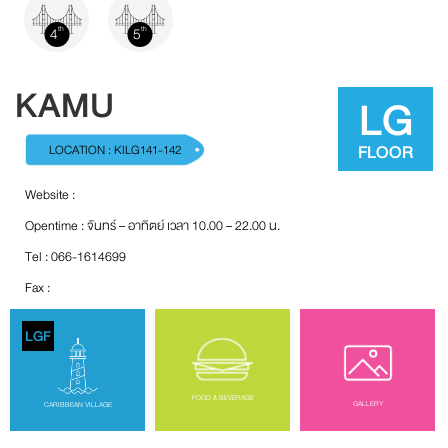
4
5
th
th
KAMU
LG
FLOOR
LOCATION : KILG141-142
Website :
Opentime : จันทร์ – อาทิตย์ เวลา 10.00 – 22.00 น.
Tel : 066-1614699
Fax :
LGF
FOOD & BEVERAGE
GALLERY
CARIBBEAN VILLAGE