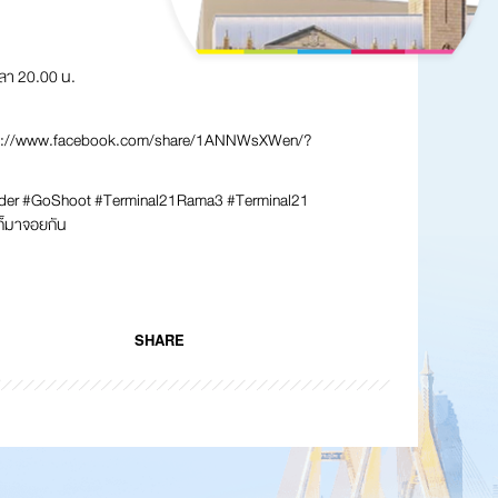
วลา 20.00 น.
s://www.facebook.com/share/1ANNWsXWen/?
er #GoShoot #Terminal21Rama3 #Terminal21
ก็มาจอยกัน
SHARE