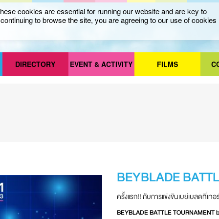
ese cookies are essential for running our website and are key to
ontinuing to browse the site, you are agreeing to our use of cookies
DIRECTORY
EVENT & ACTIVITY
FILMS
C
BEYBLADE BATT
ครั้งแรก!! กับการแข่งขันเบย์เบลดที่
BEYBLADE BATTLE TOURNAMENT b