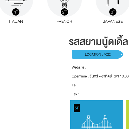
1
2
3
st
nd
rd
ITALIAN
FRENCH
JAPANESE
รสสยามนู้ดเดิ้ล
LOCATION : F022
Website :
Opentime : จันทร์ – อาทิตย์ เวลา 10.00
Tel :
Fax :
5F