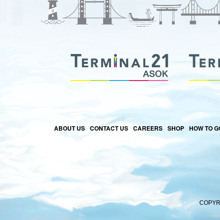
ABOUT US
CONTACT US
CAREERS
SHOP
HOW TO G
COPYRI