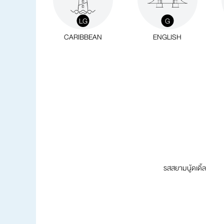
LG
G
CARIBBEAN
ENGLISH
รสสยามนู้ดเดิ้ล