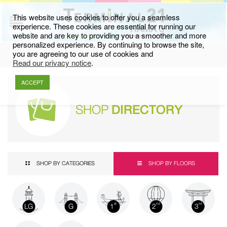
This website uses cookies to offer you a seamless
experience. These cookies are essential for running our
website and are key to providing you a smoother and more
personalized experience. By continuing to browse the site,
you are agreeing to our use of cookies and
Read our privacy notice
.
ACCEPT
SHOP
DIRECTORY
SHOP BY CATEGORIES
SHOP BY FLOORS
LG
G
1
2
3
st
nd
rd