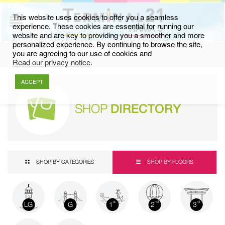
This website uses cookies to offer you a seamless
experience. These cookies are essential for running our
website and are key to providing you a smoother and more
personalized experience. By continuing to browse the site,
you are agreeing to our use of cookies and
Read our privacy notice
.
ACCEPT
SHOP
DIRECTORY
SHOP BY CATEGORIES
SHOP BY FLOORS
LG
G
1
2
3
st
nd
rd