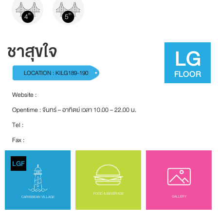
4
5
th
th
ชาสุขใจ
LG
FLOOR
LOCATION : KILG189-190
Website :
Opentime : จันทร์ – อาทิตย์ เวลา 10.00 – 22.00 น.
Tel :
Fax :
LGF
FOOD & BEVERAGE
GALLERY
CARIBBEAN VILLAGE