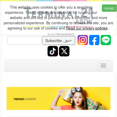
This website uses cookies to offer you a seamless
Accept
experience. These cookies are essential for running our
website and are key to providing you a smoother and more
personalized experience. By continuing to browse the site, you are
agreeing to our use of cookies and
Read our privacy policies
.
Email
Newsletters
Subscribe
Toggle
navigati