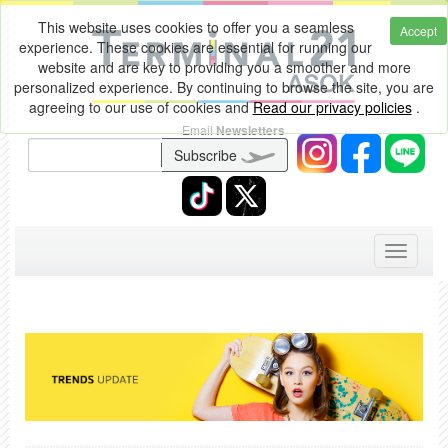
This website uses cookies to offer you a seamless
Accept
experience. These cookies are essential for running our
website and are key to providing you a smoother and more
personalized experience. By continuing to browse the site, you are
agreeing to our use of cookies and
Read our privacy policies
.
Email
Newsletters
Subscribe
Toggle
navigati