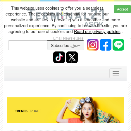
This website uses cookies to offer you a seamless
Accept
experience. These cookies are essential for running our
website and are key to providing you a smoother and more
personalized experience. By continuing to browse the site, you are
agreeing to our use of cookies and
Read our privacy policies
.
Email
Newsletters
Subscribe
Toggle
navigati