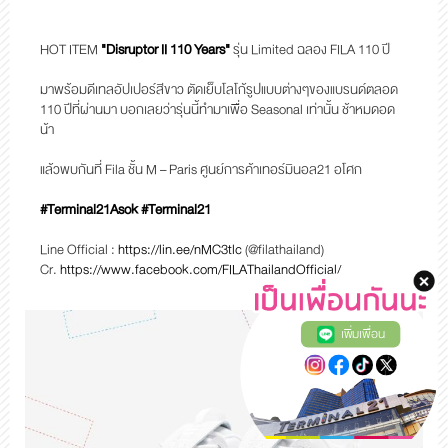
HOT ITEM
"Disruptor II 110 Years"
รุ่น Limited ฉลอง FILA 110 ปี
มาพร้อมดีเทลอัปเปอร์สีขาว ตัดเย็บโลโก้รูปแบบต่างๆของแบรนด์ตลอด
110 ปีที่ผ่านมา
บอกเลยว่ารุ่นนี้ทำมาเพื่อ Seasonal เท่านั้น ช้าหมดอด
น้า
แล้วพบกันที่ Fila ชั้น M – Paris
ศูนย์การค้าเทอร์มินอล21 อโศก
#Terminal21Asok #Terminal21
Line Official :
https://lin.ee/nMC3tlc
(@filathailand)
Cr.
https://www.facebook.com/FILAThailandOfficial/
เพิ่มเพื่อน