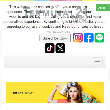
This website uses cookies to offer you a seamless
Accept
experience. These cookies are essential for running our
website and are key to providing you a smoother and more
personalized experience. By continuing to browse the site, you are
agreeing to our use of cookies and
Read our privacy policies
.
Email
Newsletters
Subscribe
Toggle
navigati