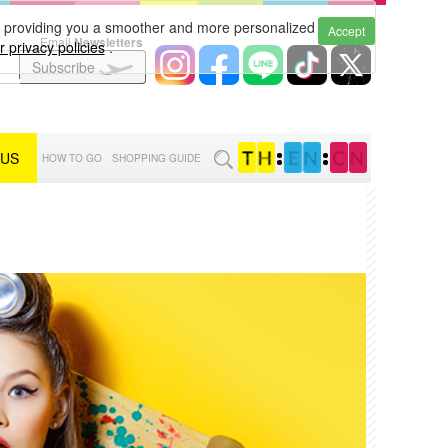
to providing you a smoother and more personalized
Accept
Email
Newsletters
 privacy policies
.
Subscribe
 US
:
:
HOW TO GO
SHOPPING GUIDE