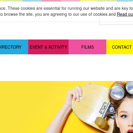
nce. These cookies are essential for running our website and are key 
to browse the site, you are agreeing to our use of cookies and
Read our
DIRECTORY
EVENT & ACTIVITY
FILMS
CONTACT