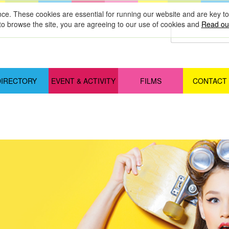
nce. These cookies are essential for running our website and are key 
to browse the site, you are agreeing to our use of cookies and
Read our
DIRECTORY
EVENT & ACTIVITY
FILMS
CONTACT