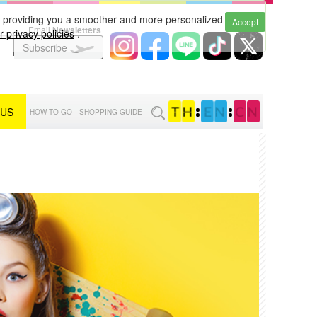
to providing you a smoother and more personalized
Accept
Email
Newsletters
 privacy policies
.
Subscribe
 US
:
:
HOW TO GO
SHOPPING GUIDE