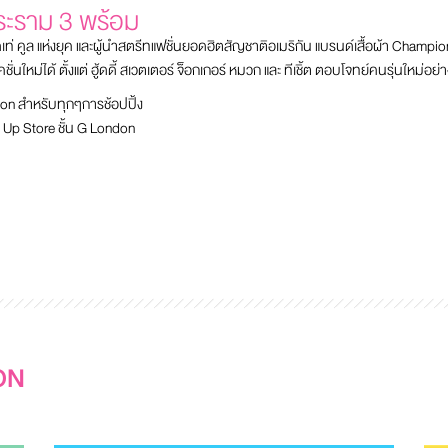
ระราม 3 พร้อม
ดเท่ คูล แห่งยุค และผู้นำสตรีทแฟชั่นยอดฮิตสัญชาติอเมริกัน แบรนด์เสื้อผ้า Cham
ใหม่ได้ ตั้งแต่ ฮู้ดดี้ สเวตเตอร์ จ็อกเกอร์ หมวก และ ทีเชิ้ต ตอบโจทย์คนรุ่นใหม่อย่า
on สำหรับทุกๆการช้อปปิ้ง
op Up Store ชั้น G London
ON