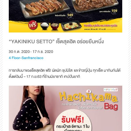
“YAKINIKU SETTO” เซ็ตสุดฮิต อร่อยยืนหนึ่ง
30 ก.ค. 2020 - 17 ก.ย. 2020
4 Floor-Sanfrancisco
การกลับมาของเซ็ตสุดฮิต ฟรี! ผัดผัก ซุปมิโสะ และข้าวญี่ปุ่น ทุกเซ็ต มากินกันได้
ตั้งแต่วันนี้ – 17 ก.ย.63 ที่ร้านมิยาซากิ เทปปันยากิ