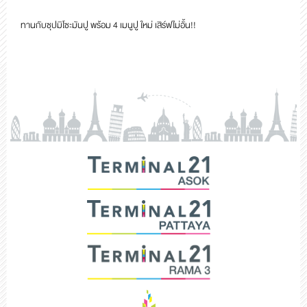
ทานกับซุปมิโซะมันปู พร้อม 4 เมนูปู ใหม่ เสิร์ฟไม่อั้น!!