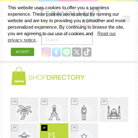
This website uses cookies to offer you a seamless
experience. These cookies are essential for running our
website and are key to providing you a smoother and more
personalized experience. By continuing to browse the site,
you are agreeing to our use of cookies and
Read our
privacy notice
.
ACCEPT
SHOP
DIRECTORY
LG
GF
1F
2F
3F
5F
4F